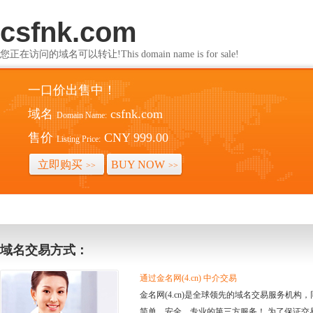
csfnk.com
您正在访问的域名可以转让!This domain name is for sale!
一口价出售中！
域名
csfnk.com
Domain Name:
售价
CNY 999.00
Listing Price:
立即购买
BUY NOW
>>
>>
域名交易方式：
通过金名网(4.cn) 中介交易
金名网(4.cn)是全球领先的域名交易服务机
简单、安全、专业的第三方服务！ 为了保证交