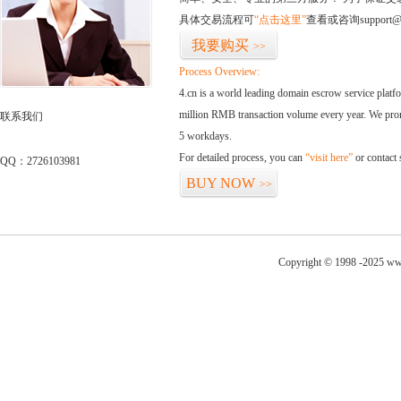
具体交易流程可
“点击这里”
查看或咨询support@
我要购买
>>
Process Overview:
4.cn is a world leading domain escrow service plat
million RMB transaction volume every year. We promi
联系我们
5 workdays.
For detailed process, you can
“visit here”
or contact
QQ：2726103981
BUY NOW
>>
Copyright © 1998 -2025 ww